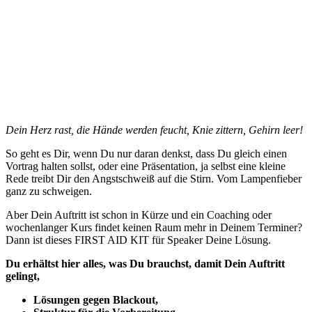
GRUSELIG!
Dein Herz rast, die Hände werden feucht,
Knie zittern, Gehirn leer!
Du kennst das. Damit ist jetzt SCHLUSS
Dein Herz rast, die Hände werden feucht, Knie zittern, Gehirn leer!
So geht es Dir, wenn Du nur daran denkst, dass Du gleich einen
Vortrag halten sollst, oder eine Präsentation, ja selbst eine kleine
Rede treibt Dir den Angstschweiß auf die Stirn. Vom Lampenfieber
ganz zu schweigen.
Aber Dein Auftritt ist schon in Kürze und ein Coaching oder
wochenlanger Kurs findet keinen Raum mehr in Deinem Terminer?
Dann ist dieses FIRST AID KIT für Speaker Deine Lösung.
Du erhältst hier alles, was Du brauchst, damit Dein Auftritt
gelingt,
Lösungen gegen Blackout,