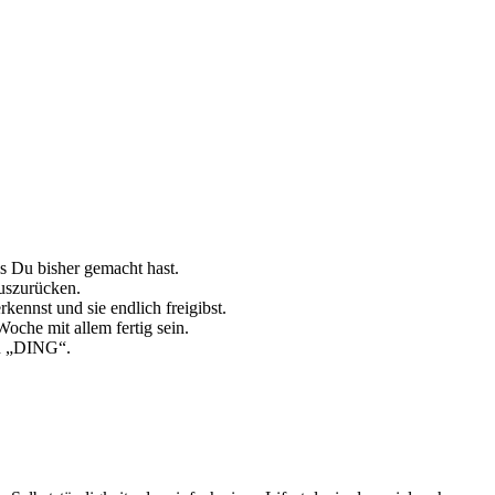
ls Du bisher gemacht hast.
auszurücken.
kennst und sie endlich freigibst.
che mit allem fertig sein.
in „DING“.