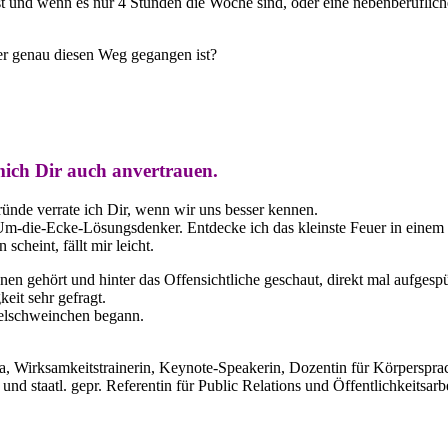
 und wenn es nur 4 Stunden die Woche sind, oder eine nebenberufliche 
r genau diesen Weg gegangen ist?
 mich Dir auch anvertrauen.
ründe verrate ich Dir, wenn wir uns besser kennen.
er Um-die-Ecke-Lösungsdenker. Entdecke ich das kleinste Feuer in eine
scheint, fällt mir leicht.
n gehört und hinter das Offensichtliche geschaut, direkt mal aufgesp
keit sehr gefragt.
ffelschweinchen begann.
, Wirksamkeitstrainerin, Keynote-Speakerin, Dozentin für Körpersprac
nd staatl. gepr. Referentin für Public Relations und Öffentlichkeits