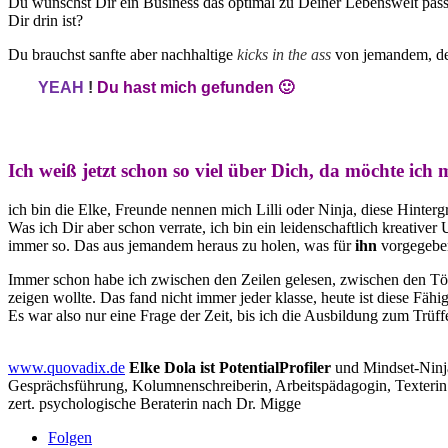
Du wünschst Dir ein Business das optimal zu Deiner Lebenswelt passt
Dir drin ist?
Du brauchst sanfte aber nachhaltige
kicks in the ass
von jemandem, de
YEAH
!
Du hast mich gefunden 🙂
Ich weiß jetzt schon so viel über Dich, da möchte ich
ich bin die Elke, Freunde nennen mich Lilli oder Ninja, diese Hinterg
Was ich Dir aber schon verrate, ich bin ein leidenschaftlich kreativ
immer so. Das aus jemandem heraus zu holen, was für
ihn
vorgegeben 
Immer schon habe ich zwischen den Zeilen gelesen, zwischen den Töne
zeigen wollte. Das fand nicht immer jeder klasse, heute ist diese Fähig
Es war also nur eine Frage der Zeit, bis ich die Ausbildung zum Trü
www.quovadix.de
Elke Dola ist PotentialProfiler
und Mindset-Ninja
Gesprächsführung, Kolumnenschreiberin, Arbeitspädagogin, Texterin u
zert. psychologische Beraterin nach Dr. Migge
Folgen