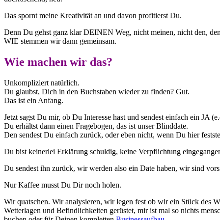
Das spornt meine Kreativität an und davon profitierst Du.
Denn Du gehst ganz klar DEINEN Weg, nicht meinen, nicht den, den a
WIE stemmen wir dann gemeinsam.
Wie machen wir das?
Unkompliziert natürlich.
Du glaubst, Dich in den Buchstaben wieder zu finden? Gut.
Das ist ein Anfang.
Jetzt sagst Du mir, ob Du Interesse hast und sendest einfach ein JA (e
Du erhältst dann einen Fragebogen, das ist unser Blinddate.
Den sendest Du einfach zurück, oder eben nicht, wenn Du hier feststel
Du bist keinerlei Erklärung schuldig, keine Verpflichtung eingegangen.
Du sendest ihn zurück, wir werden also ein Date haben, wir sind vors
Nur Kaffee musst Du Dir noch holen.
Wir quatschen. Wir analysieren, wir legen fest ob wir ein Stück des 
Wetterlagen und Befindlichkeiten gerüstet, mir ist mal so nichts men
buchen oder für Deinen kompletten
Businessaufbau.