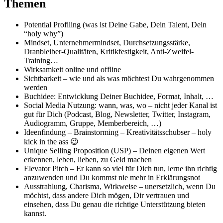
Themen
Potential Profiling (was ist Deine Gabe, Dein Talent, Dein
“holy why”)
Mindset, Unternehmermindset, Durchsetzungsstärke,
Dranbleiber-Qualitäten, Kritikfestigkeit, Anti-Zweifel-
Training…
Wirksamkeit online und offline
Sichtbarkeit – wie und als was möchtest Du wahrgenommen
werden
Buchidee: Entwicklung Deiner Buchidee, Format, Inhalt, …
Social Media Nutzung: wann, was, wo – nicht jeder Kanal ist
gut für Dich (Podcast, Blog, Newsletter, Twitter, Instagram,
Audiogramm, Gruppe, Memberbereich, …)
Ideenfindung – Brainstorming – Kreativitätsschubser – holy
kick in the ass 😉
Unique Selling Proposition (USP) – Deinen eigenen Wert
erkennen, leben, lieben, zu Geld machen
Elevator Pitch – Er kann so viel für Dich tun, lerne ihn richtig
anzuwenden und Du kommst nie mehr in Erklärungsnot
Ausstrahlung, Charisma, Wirkweise – unersetzlich, wenn Du
möchtst, dass andere Dich mögen, Dir vertrauen und
einsehen, dass Du genau die richtige Unterstützung bieten
kannst.