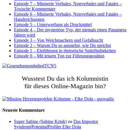
Episode 7 – Miniserie Verbales, Nonverbales und Fatales –
Toxische Kommentare
Episode 6 – Miniserie Verbales, Nonverbales und Fatales –
Handreichungen
Episode 5 – Unterwerfung als Druckmittel
Episode 4 – Der mysteriöse Typ, der niemals einen Panamera
fahren wird
Episode 3 – Von Weichmachern und Gefallsucht
Episode 2 – Warum Du so aussiehst, wie Du sprichst
Episode 1 – Einführung in rhetorische Spitzfindigkeiten
Episode 0 – Mit leisem Ton zur Führungsposition
Wusstest Du das ich Kolumnistin
für dieses Online-Magazin bin?
Neueste Kommentare
Super Sabine (Sabine Krink)
zu
Das Impostor
Syndrom|PotentialProfiler Elke Dola