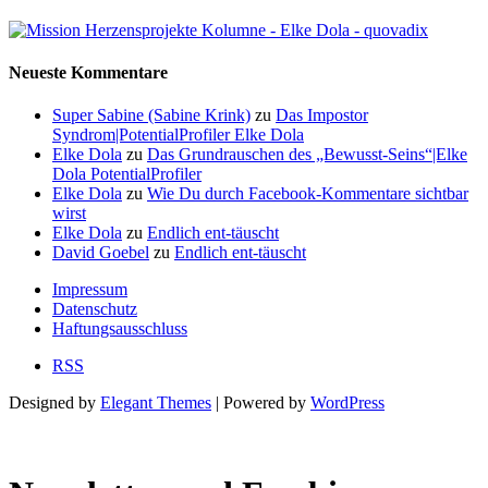
Neueste Kommentare
Super Sabine (Sabine Krink)
zu
Das Impostor
Syndrom|PotentialProfiler Elke Dola
Elke Dola
zu
Das Grundrauschen des „Bewusst-Seins“|Elke
Dola PotentialProfiler
Elke Dola
zu
Wie Du durch Facebook-Kommentare sichtbar
wirst
Elke Dola
zu
Endlich ent-täuscht
David Goebel
zu
Endlich ent-täuscht
Impressum
Datenschutz
Haftungsausschluss
RSS
Designed by
Elegant Themes
| Powered by
WordPress