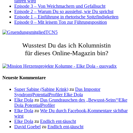
fahren wird
Episode 3 – Von Weichmachern und Gefallsucht
Episode 2 – Warum Du so aussiehst, wie Du sprichst
Episode 1 – Einführung in rhetorische Spitzfindigkeiten
Episode 0 – Mit leisem Ton zur Führungsposition
Wusstest Du das ich Kolumnistin
für dieses Online-Magazin bin?
Neueste Kommentare
Super Sabine (Sabine Krink)
zu
Das Impostor
Syndrom|PotentialProfiler Elke Dola
Elke Dola
zu
Das Grundrauschen des „Bewusst-Seins“|Elke
Dola PotentialProfiler
Elke Dola
zu
Wie Du durch Facebook-Kommentare sichtbar
wirst
Elke Dola
zu
Endlich ent-täuscht
David Goebel
zu
Endlich ent-täuscht