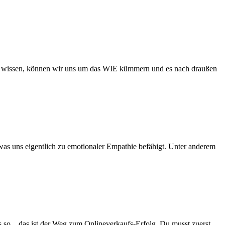
das wissen, können wir uns um das WIE kümmern und es nach draußen
s uns eigentlich zu emotionaler Empathie befähigt. Unter anderem
s so…das ist der Weg zum Onlineverkaufs-Erfolg, Du musst zuerst…