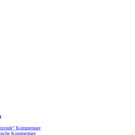
n
Reizende” Kommentare
oxische Kommentare