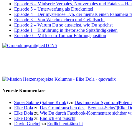
Episode 6 – Miniserie Verbales, Nonverbales und Fatales – H
Episode 5 – Unterwerfung als Druckmittel
Episode 4 – Der mysteriöse Typ, der niemals einen Panamera f
Episode 3 – Von Weichmachern und Gefallsucht
Episode 2 – Warum Du so aussiehst, wie Du sprichst
Episode 1 – Einführung in rhetorische Spitzfindigkeiten
Episode 0 – Mit leisem Ton zur Führungsposition
Neueste Kommentare
Super Sabine (Sabine Krink)
zu
Das Impostor Syndrom|Potentia
Elke Dola
zu
Das Grundrauschen des „Bewusst-Seins“|Elke Dol
Elke Dola
zu
Wie Du durch Facebook-Kommentare sichtbar wi
Elke Dola
zu
Endlich ent-täuscht
David Goebel
zu
Endlich ent-täuscht