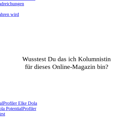
andreichungen
ahren wird
Wusstest Du das ich Kolumnistin
für dieses Online-Magazin bin?
lProfiler Elke Dola
a PotentialProfiler
rst