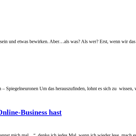
ar sein und etwas bewirken. Aber…als was? Als wer? Erst, wenn wir 
 Spiegelneuronen Um das herauszufinden, lohnt es sich zu wissen, wa
line-Business hast
nnst mich mal…“, denke ich jedes Mal, wenn ich wieder lese, mach e