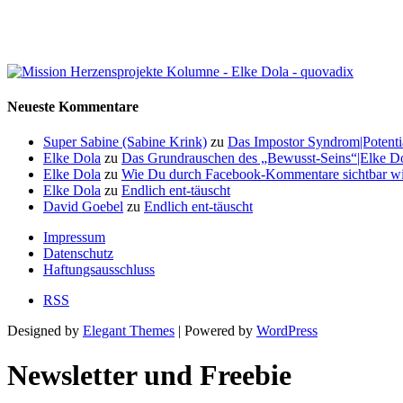
Neueste Kommentare
Super Sabine (Sabine Krink)
zu
Das Impostor Syndrom|Potentia
Elke Dola
zu
Das Grundrauschen des „Bewusst-Seins“|Elke Dol
Elke Dola
zu
Wie Du durch Facebook-Kommentare sichtbar wi
Elke Dola
zu
Endlich ent-täuscht
David Goebel
zu
Endlich ent-täuscht
Impressum
Datenschutz
Haftungsausschluss
RSS
Designed by
Elegant Themes
| Powered by
WordPress
Newsletter und Freebie