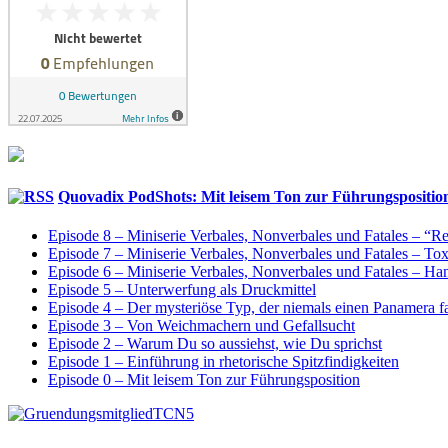
Quovadix PodShots: Mit leisem Ton zur Führungspositio
Episode 8 – Miniserie Verbales, Nonverbales und Fatales – “
Episode 7 – Miniserie Verbales, Nonverbales und Fatales – T
Episode 6 – Miniserie Verbales, Nonverbales und Fatales – H
Episode 5 – Unterwerfung als Druckmittel
Episode 4 – Der mysteriöse Typ, der niemals einen Panamera f
Episode 3 – Von Weichmachern und Gefallsucht
Episode 2 – Warum Du so aussiehst, wie Du sprichst
Episode 1 – Einführung in rhetorische Spitzfindigkeiten
Episode 0 – Mit leisem Ton zur Führungsposition