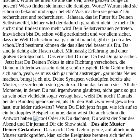
machen. Woher nehmen sie alle die Zeit, diese ganzen Dinge zu
posten? Wieso finden sie immer die richtigen Worte? Warum sind sie
schon so bekannt und sogar beliebt? Was machen sie genau? Du
recherchierst und recherchierst. Jahaaaa, das ist Futter für Deinen
Selbstzweifel, kleiner wird der dadurch garantiert nicht. Je mehr Du
suchst und findest umso mehr wird Dein Selbstvertrauen zertreten.
Inzwischen bist Du schon völlig zerknirscht und vor allem sicher,
dass die Welt Dich schon mal gar nicht braucht, gibt es ja eh alles
schon.Und bestimmt können die das alles viel besser als Du. Da
sind ja richtig alte Hasen dabei. Mit massig Erfahrung und einer
großen Gefolgschaft. Das erreichst Du nie! Da bist Du ganz sicher.
Jetzt hast Du Deinen Fokus in eine Richtung verschoben, die
Deinem Unterbewusstsein richtig schön zuspielt. Dein Gehirn freut
sich auch, yeah, es muss sich gar nicht anstrengen, gar nichts Neues
machen, bringt ja eh nix. Deine Synapsen verknüpfen bereits alte
Muster, sie verflechten sich geradezu. Denn das kennen sie. All die
Momente, in denen Du mal irgendwann glaubtest, nicht ganz so gut
zu sein oder vielleicht sogar versagt hast, weißt Du noch? Damals
bei den Bundesjugendspielen, als Du den Ball zwar weit geworfen
hast, nur leider rückwärts? Wenn Du Dich jetzt fragst, wie ich auf so
ein beklopptes Beispiel komme, dann wirst Du auch schon die
Antwort haben
Oder als Du dachtest, Du wärst der Star des
Abend und Dir jemand Dir die Show stahl.
Das alte Muster
Deiner Gedanken
Das macht Dein Gehirn gerne, auf altbekannte
Muster zurückgreifen, klar, solche Ereignisse brennen sich tief ein