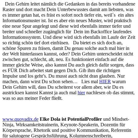
Dein Gehirn leitet nämlich die Gedanken in das bereits vorhandene
Raster und dort macht Dein Unterbewusstes damit am liebsten, was
es immer getan hat, es fräst es sofort noch tiefer ein, weil´s ein altes
Informationsmuster ist. Ist es aber ein neues Muster, wird praktisch
eine neue Spur angelegt und diese wird ebenfalls immer tiefer und
breiter und schneller zugänglich für Dein im Backoffice laufendes
Informationssystem. Und diese wird sich ebenfalls im Laufe der Zeit
so richtig schön tief dort einfräsen. Da bietet es sich doch an,
schöne Spuren zu fräsen, damit Du genau solche auch mal hier in
der Welt hinterlassen kannst, oder? Dein Gehirn unterscheidet nicht
zwischen gut, schlecht, alt, neu. Es funktioniert einfach auf die
immer gleiche Weise, also kannst Du auch gleich dafür sorgen, dass
es FÜR Dich arbeitet statt gegen Dich. Gib ihm die richtigen
Impulse und los geht’s. Du musst auch nicht dran glauben. Nur
machen, dann wirst Du schon sehen… Lies mal
HIER
warum
Dein Gehirn will, dass Du scheiterst vor allem aber, wie Du es
austricksen kannst Kannst ja auch mal
hier
nachlesen ob das stimmt,
was so aus meiner Feder fließt.
www.quovadix.de
Elke Dola ist PotentialProfiler
und Mindset-
Ninja, Wirksamkeitstrainerin, Keynote-Speakerin, Dozentin für
Körpersprache, Rhetorik und positive Kommunikation, Referentin
für salutogene Gesprächsführung, Kolumnenschreiberin,