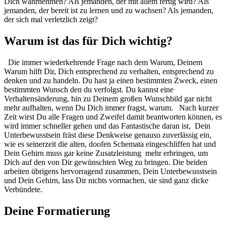
Dich wahrnehmen? Als jemanden, der mit allem fertig wird? Als
jemanden, der bereit ist zu lernen und zu wachsen? Als jemanden,
der sich mal verletzlich zeigt?
Warum ist das für Dich wichtig?
Die immer wiederkehrende Frage nach dem Warum, Deinem
Warum hilft Dir, Dich entsprechend zu verhalten, entsprechend zu
denken und zu handeln. Du hast ja einen bestimmten Zweck, einen
bestimmten Wunsch den du verfolgst. Du kannst eine
Verhaltensänderung, hin zu Deinem großen Wunschbild gar nicht
mehr aufhalten, wenn Du Dich immer fragst, warum. Nach kurzer
Zeit wirst Du alle Fragen und Zweifel damit beantworten können, es
wird immer schneller gehen und das Fantastische daran ist, Dein
Unterbewusstsein fräst diese Denkweise genauso zuverlässig ein,
wie es seinerzeit die alten, doofen Schemata eingeschliffen hat und
Dein Gehirn muss gar keine Zusatzleistung mehr erbringen, um
Dich auf den von Dir gewünschten Weg zu bringen. Die beiden
arbeiten übrigens hervorragend zusammen, Dein Unterbewusstsein
und Dein Gehirn, lass Dir nichts vormachen, sie sind ganz dicke
Verbündete.
Deine Formatierung