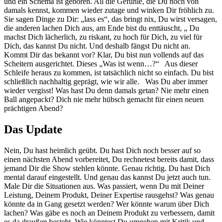
und ein Schema ist geboren. All die Gefühle, die Du noch von
damals kennst, kommen wieder zutage und winken Dir fröhlich zu.
Sie sagen Dinge zu Dir: „lass es“, das bringt nix, Du wirst versagen,
die anderen lachen Dich aus, am Ende bist du enttäuscht, „ Du
machst Dich lächerlich, zu riskant, zu hoch für Dich, zu viel für
Dich, das kannst Du nicht. Und deshalb fängst Du nicht an.
Kommt Dir das bekannt vor? Klar, Du bist nun vollends auf das
Scheitern ausgerichtet. Dieses „Was ist wenn…?“ Aus dieser
Schleife heraus zu kommen, ist tatsächlich nicht so einfach. Du bist
schließlich nachhaltig geprägt, wie wir alle. Was Du aber immer
wieder vergisst! Was hast Du denn damals getan? Nie mehr einen
Ball angepackt? Dich nie mehr hübsch gemacht für einen neuen
prächtigen Abend?
Das Update
Nein, Du hast heimlich geübt. Du hast Dich noch besser auf so
einen nächsten Abend vorbereitet, Du rechnetest bereits damit, dass
jemand Dir die Show stehlen könnte. Genau richtig. Du hast Dich
mental darauf eingestellt. Und genau das kannst Du jetzt auch tun.
Male Dir die Situationen aus. Was passiert, wenn Du mit Deiner
Leistung, Deinem Produkt, Deiner Expertise rausgehst? Was genau
könnte da in Gang gesetzt werden? Wer könnte warum über Dich
lachen? Was gäbe es noch an Deinem Produkt zu verbessern, damit
es da draußen besteht. Wie könntest Du umgehen mit Kritik und