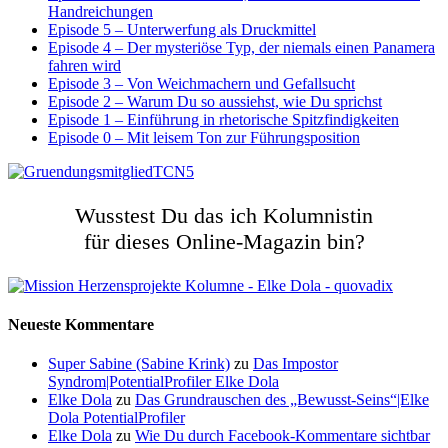
Handreichungen
Episode 5 – Unterwerfung als Druckmittel
Episode 4 – Der mysteriöse Typ, der niemals einen Panamera
fahren wird
Episode 3 – Von Weichmachern und Gefallsucht
Episode 2 – Warum Du so aussiehst, wie Du sprichst
Episode 1 – Einführung in rhetorische Spitzfindigkeiten
Episode 0 – Mit leisem Ton zur Führungsposition
Wusstest Du das ich Kolumnistin
für dieses Online-Magazin bin?
Neueste Kommentare
Super Sabine (Sabine Krink)
zu
Das Impostor
Syndrom|PotentialProfiler Elke Dola
Elke Dola
zu
Das Grundrauschen des „Bewusst-Seins“|Elke
Dola PotentialProfiler
Elke Dola
zu
Wie Du durch Facebook-Kommentare sichtbar