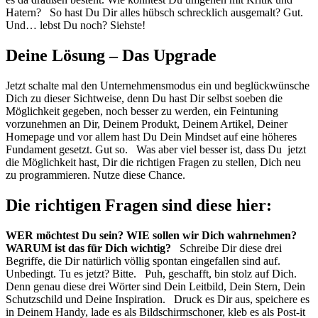
Hatern? So hast Du Dir alles hübsch schrecklich ausgemalt? Gut.
Und… lebst Du noch? Siehste!
Deine Lösung – Das Upgrade
Jetzt schalte mal den Unternehmensmodus ein und beglückwünsche
Dich zu dieser Sichtweise, denn Du hast Dir selbst soeben die
Möglichkeit gegeben, noch besser zu werden, ein Feintuning
vorzunehmen an Dir, Deinem Produkt, Deinem Artikel, Deiner
Homepage und vor allem hast Du Dein Mindset auf eine höheres
Fundament gesetzt. Gut so. Was aber viel besser ist, dass Du jetzt
die Möglichkeit hast, Dir die richtigen Fragen zu stellen, Dich neu
zu programmieren. Nutze diese Chance.
Die richtigen Fragen sind diese hier:
WER möchtest Du sein?
WIE sollen wir Dich wahrnehmen?
WARUM ist das für Dich wichtig?
Schreibe Dir diese drei
Begriffe, die Dir natürlich völlig spontan eingefallen sind auf.
Unbedingt. Tu es jetzt? Bitte. Puh, geschafft, bin stolz auf Dich.
Denn genau diese drei Wörter sind Dein Leitbild, Dein Stern, Dein
Schutzschild und Deine Inspiration. Druck es Dir aus, speichere es
in Deinem Handy, lade es als Bildschirmschoner, kleb es als Post-it