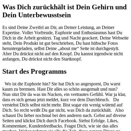
Was Dich zurückhält ist Dein Gehirn und
Dein Unterbewusstsein
Es sind Deine Zweifel an Dir, an Deiner Leistung, an Deiner
Expertise. Voller Vorfreude, Euphorie und Enthusiasmus hast Du
Dich in die Arbeit gestürzt. Tag und Nacht geackert. Deine Webseite
steht, Dein Produkt ist gut beschrieben, Du hast hübsche Fotos
heruntergeladen, selbst Deine „about me“ Seite ist durchgestylt.
Aber Du drückst nicht auf den Knopf. Du kannst irgendwie nicht
anfangen, Du drückst nicht den Startknopf.
Start des Programms
Wo ist die Euphorie hin? Sie hat Dich so angespornt, Du warst
kaum zu bremsen. Hast Dir alles so schön ausgemalt und nun?
Nun sitzt Dir da was im Nacken, ein vertrautes Gefühl. War ja klar,
dass es sich genau jetzt meldet, kurz vor dem Durchbruch. Du
verstehst Dich selbst nicht mehr. Bist sogar ein wenig wütend auf
Dich. So recht weißt Du gar nicht, was Dich da zurückhält. Also
schaust Du lieber nochmal bei den anderen nach. Gehst auf diverse
Seiten und klickst Dich durch Facebook. Siehst Erfolge. Likes,
Kommentare, Kundenfeedbacks. Fragst Dich, wie sie das alles