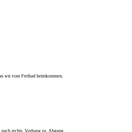
 wenn wir vom Freibad heimkommen.
ne nach rechts. Vorhang zu. Abgang.