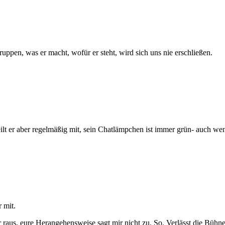
Gruppen, was er macht, wofür er steht, wird sich uns nie erschließen.
 teilt er aber regelmäßig mit, sein Chatlämpchen ist immer grün- auch
r mit.
er raus, eure Herangehensweise sagt mir nicht zu. So. Verlässt die Büh