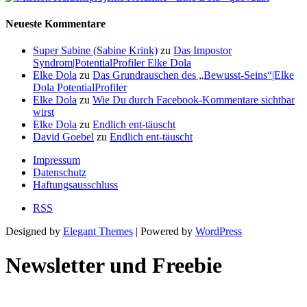
Neueste Kommentare
Super Sabine (Sabine Krink)
zu
Das Impostor
Syndrom|PotentialProfiler Elke Dola
Elke Dola
zu
Das Grundrauschen des „Bewusst-Seins“|Elke
Dola PotentialProfiler
Elke Dola
zu
Wie Du durch Facebook-Kommentare sichtbar
wirst
Elke Dola
zu
Endlich ent-täuscht
David Goebel
zu
Endlich ent-täuscht
Impressum
Datenschutz
Haftungsausschluss
RSS
Designed by
Elegant Themes
| Powered by
WordPress
Newsletter und Freebie