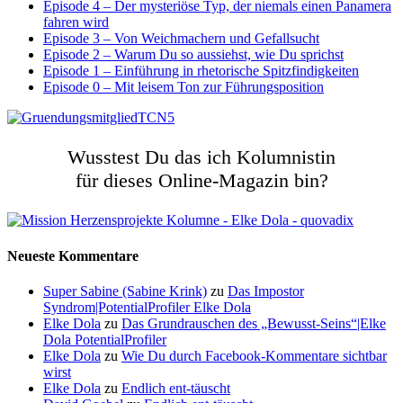
Episode 4 – Der mysteriöse Typ, der niemals einen Panamera
fahren wird
Episode 3 – Von Weichmachern und Gefallsucht
Episode 2 – Warum Du so aussiehst, wie Du sprichst
Episode 1 – Einführung in rhetorische Spitzfindigkeiten
Episode 0 – Mit leisem Ton zur Führungsposition
Wusstest Du das ich Kolumnistin
für dieses Online-Magazin bin?
Neueste Kommentare
Super Sabine (Sabine Krink)
zu
Das Impostor
Syndrom|PotentialProfiler Elke Dola
Elke Dola
zu
Das Grundrauschen des „Bewusst-Seins“|Elke
Dola PotentialProfiler
Elke Dola
zu
Wie Du durch Facebook-Kommentare sichtbar
wirst
Elke Dola
zu
Endlich ent-täuscht