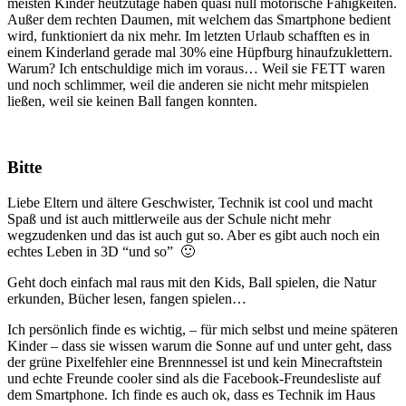
meisten Kinder heutzutage haben quasi null motorische Fähigkeiten.
Außer dem rechten Daumen, mit welchem das Smartphone bedient
wird, funktioniert da nix mehr. Im letzten Urlaub schafften es in
einem Kinderland gerade mal 30% eine Hüpfburg hinaufzuklettern.
Warum? Ich entschuldige mich im voraus… Weil sie FETT waren
und noch schlimmer, weil die anderen sie nicht mehr mitspielen
ließen, weil sie keinen Ball fangen konnten.
Bitte
Liebe Eltern und ältere Geschwister, Technik ist cool und macht
Spaß und ist auch mittlerweile aus der Schule nicht mehr
wegzudenken und das ist auch gut so. Aber es gibt auch noch ein
echtes Leben in 3D “und so” 🙂
Geht doch einfach mal raus mit den Kids, Ball spielen, die Natur
erkunden, Bücher lesen, fangen spielen…
Ich persönlich finde es wichtig, – für mich selbst und meine späteren
Kinder – dass sie wissen warum die Sonne auf und unter geht, dass
der grüne Pixelfehler eine Brennnessel ist und kein Minecraftstein
und echte Freunde cooler sind als die Facebook-Freundesliste auf
dem Smartphone. Ich finde es auch ok, dass es Technik im Haus