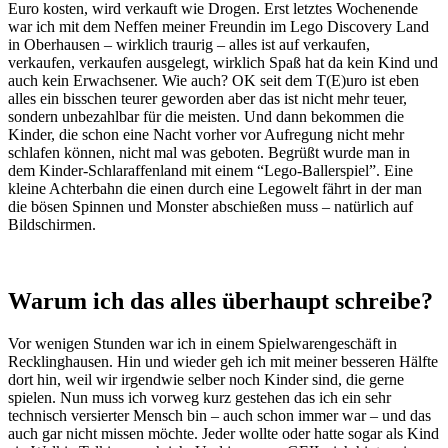
Euro kosten, wird verkauft wie Drogen. Erst letztes Wochenende
war ich mit dem Neffen meiner Freundin im Lego Discovery Land
in Oberhausen – wirklich traurig – alles ist auf verkaufen,
verkaufen, verkaufen ausgelegt, wirklich Spaß hat da kein Kind und
auch kein Erwachsener. Wie auch? OK seit dem T(E)uro ist eben
alles ein bisschen teurer geworden aber das ist nicht mehr teuer,
sondern unbezahlbar für die meisten. Und dann bekommen die
Kinder, die schon eine Nacht vorher vor Aufregung nicht mehr
schlafen können, nicht mal was geboten. Begrüßt wurde man in
dem Kinder-Schlaraffenland mit einem “Lego-Ballerspiel”. Eine
kleine Achterbahn die einen durch eine Legowelt fährt in der man
die bösen Spinnen und Monster abschießen muss – natürlich auf
Bildschirmen.
Warum ich das alles überhaupt schreibe?
Vor wenigen Stunden war ich in einem Spielwarengeschäft in
Recklinghausen. Hin und wieder geh ich mit meiner besseren Hälfte
dort hin, weil wir irgendwie selber noch Kinder sind, die gerne
spielen. Nun muss ich vorweg kurz gestehen das ich ein sehr
technisch versierter Mensch bin – auch schon immer war – und das
auch gar nicht missen möchte. Jeder wollte oder hatte sogar als Kind