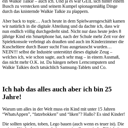
ein Walkie Talkie – auch ich. Und ja es war GEIL sich hinter einem
Busch zu verstecken und seinem Kumpel spionagemäßig Dinge
durch das knisternde Walkie Talkie zu plappern.
Aber back to topic… Auch heute in dem Spielwarengeschäft kamen
wir natürlich in die digitale Abteilung und da dachte ich, dass wir
nun endlich völlig durchgedreht sind. Nicht nur dass heute jedes 8
jährige Kind ein Smartphone hat, nach der Schule mehr Zeit vor der
Spielekonsole verbringt als draußen und auch im Kinderzimmer die
Kuscheltiere durch Bauer sucht Frau ausgetauscht wurden…
NEIN!!! selbst die Industrie unterstützt dieses digitale Zeug –
welches ich, wie schon sagte, auch sehr mag – in einem Ausmaß,
das nicht mehr O.K. ist. Da hängen neben Lerncomputern und
Walkie Talkies doch tatsächlich Samsung-Tablets und Co.
Ich hab das alles auch aber ich bin 25
Jahre!
Warum um alles in der Welt muss ein Kind mit unter 15 Jahren
“WhatsAppen”, “fatzebokken” und “liken”? Hallo? Es sind Kinder!
Die sollten spielen, toben, Lego bauen (auch wenn es teuer ist). Die