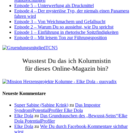
Handreichungen
Episode 5 – Unterwerfung als Druckmittel
Episode 4 – Der mysteriöse Typ, der niemals einen Panamera
fahren wird
Episode 3 – Von Weichmachern und Gefallsucht
Episode 2 – Warum Du so aussiehst, wie Du sprichst
Episode 1 – Einführung in rhetorische Spitzfindigkeiten
Episode 0 – Mit leisem Ton zur Führungsposition
Wusstest Du das ich Kolumnistin
für dieses Online-Magazin bin?
Neueste Kommentare
Super Sabine (Sabine Krink)
zu
Das Impostor
Syndrom|PotentialProfiler Elke Dola
Elke Dola
zu
Das Grundrauschen des „Bewusst-Seins“|Elke
Dola PotentialProfiler
Elke Dola
zu
Wie Du durch Facebook-Kommentare sichtbar
wirst