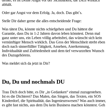
denke, es ist Deine Angst vor der Sichtbarkeit, die Dich wirklich
abhält.
Oder gar Angst vor dem Erfolg. Ja, doch. Das gibt´s.
Stelle Dir daher gerne die alles entscheidende Frage:
Was tätest Du, könnte nichts schiefgehen und Du hättest die
Garantie, dass Du in 1-2 Jahren davon leben könntest. Denn mal
ganz unter uns, ein Leben völlig arbeitsfrei, das wünscht sich kein
vernünftiger Mensch wirklich. Das Gros der Menschheit strebt eben
doch nach sinnerfüllter Tätigkeit, Ansehen, Anerkennung,
Individualität und Zufriedenheit und dem tief verwurzelten Wunsch
des Dazugehörens.
Was meldet sich da jetzt in Dir?
Du, Du und nochmals DU
Trau Dich doch bitte, es Dir „in Gedanken“ einmal zuzugestehen.
Ist es die Dichterei? Das Malen, das Singen, das Texten, ein SOS
Kinderdorf, die Spiritualität, das Ingenieurswesen? Was auch immer,
es gibt fast nichts, aus dem Du kein Business machen könntest. Geh