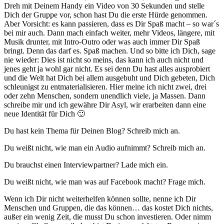
Dreh mit Deinem Handy ein Video von 30 Sekunden und stelle
Dich der Gruppe vor, schon hast Du die erste Hürde genommen.
Aber Vorsicht: es kann passieren, dass es Dir Spaß macht – so war´s
bei mir auch. Dann mach einfach weiter, mehr Videos, längere, mit
Musik drunter, mit Intro-Outro oder was auch immer Dir Spaß
bringt. Denn das darf es. Spaß machen. Und so bitte ich Dich, sage
nie wieder: Dies ist nicht so meins, das kann ich auch nicht und
jenes geht ja wohl gar nicht. Es sei denn Du hast alles ausprobiert
und die Welt hat Dich bei allem ausgebuht und Dich gebeten, Dich
schleunigst zu entmaterialisieren. Hier meine ich nicht zwei, drei
oder zehn Menschen, sondern unendlich viele, ja Massen. Dann
schreibe mir und ich gewähre Dir Asyl, wir erarbeiten dann eine
neue Identität für Dich 🙂
Du hast kein Thema für Deinen Blog? Schreib mich an.
Du weißt nicht, wie man ein Audio aufnimmt? Schreib mich an.
Du brauchst einen Interviewpartner? Lade mich ein.
Du weißt nicht, wie man was auf Facebook macht? Frage mich.
Wenn ich Dir nicht weiterhelfen können sollte, nenne ich Dir
Menschen und Gruppen, die das können… das kostet Dich nichts,
außer ein wenig Zeit, die musst Du schon investieren. Oder nimm