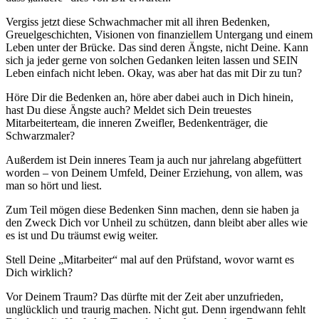
Vergiss jetzt diese Schwachmacher mit all ihren Bedenken,
Greuelgeschichten, Visionen von finanziellem Untergang und einem
Leben unter der Brücke. Das sind deren Ängste, nicht Deine. Kann
sich ja jeder gerne von solchen Gedanken leiten lassen und SEIN
Leben einfach nicht leben. Okay, was aber hat das mit Dir zu tun?
Höre Dir die Bedenken an, höre aber dabei auch in Dich hinein,
hast Du diese Ängste auch? Meldet sich Dein treuestes
Mitarbeiterteam, die inneren Zweifler, Bedenkenträger, die
Schwarzmaler?
Außerdem ist Dein inneres Team ja auch nur jahrelang abgefüttert
worden – von Deinem Umfeld, Deiner Erziehung, von allem, was
man so hört und liest.
Zum Teil mögen diese Bedenken Sinn machen, denn sie haben ja
den Zweck Dich vor Unheil zu schützen, dann bleibt aber alles wie
es ist und Du träumst ewig weiter.
Stell Deine „Mitarbeiter“ mal auf den Prüfstand, wovor warnt es
Dich wirklich?
Vor Deinem Traum? Das dürfte mit der Zeit aber unzufrieden,
unglücklich und traurig machen. Nicht gut. Denn irgendwann fehlt