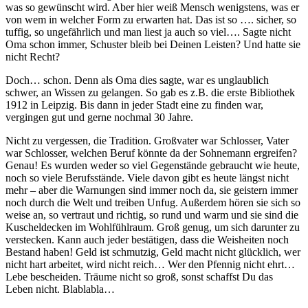
was so gewünscht wird. Aber hier weiß Mensch wenigstens, was er
von wem in welcher Form zu erwarten hat. Das ist so …. sicher, so
tuffig, so ungefährlich und man liest ja auch so viel…. Sagte nicht
Oma schon immer, Schuster bleib bei Deinen Leisten? Und hatte sie
nicht Recht?
Doch… schon. Denn als Oma dies sagte, war es unglaublich
schwer, an Wissen zu gelangen. So gab es z.B. die erste Bibliothek
1912 in Leipzig. Bis dann in jeder Stadt eine zu finden war,
vergingen gut und gerne nochmal 30 Jahre.
Nicht zu vergessen, die Tradition. Großvater war Schlosser, Vater
war Schlosser, welchen Beruf könnte da der Sohnemann ergreifen?
Genau! Es wurden weder so viel Gegenstände gebraucht wie heute,
noch so viele Berufsstände. Viele davon gibt es heute längst nicht
mehr – aber die Warnungen sind immer noch da, sie geistern immer
noch durch die Welt und treiben Unfug. Außerdem hören sie sich so
weise an, so vertraut und richtig, so rund und warm und sie sind die
Kuscheldecken im Wohlfühlraum. Groß genug, um sich darunter zu
verstecken. Kann auch jeder bestätigen, dass die Weisheiten noch
Bestand haben! Geld ist schmutzig, Geld macht nicht glücklich, wer
nicht hart arbeitet, wird nicht reich… Wer den Pfennig nicht ehrt…
Lebe bescheiden. Träume nicht so groß, sonst schaffst Du das
Leben nicht. Blablabla…