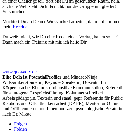
an einer Challenge teil, dort bist Du im geschützten Raum, nein,
auch die Welt sieht Dich da nicht, nur die Gruppenmitglieder!
Versprochen.
Möchtest Du an Deiner Wirksamkeit arbeiten, dann hol Dir hier
mein
Freebie
Du weißt nicht, wie Du eine Rede, einen Vortrag halten sollst?
Dann mach ein Training mit mir, ich helfe Dir.
www.quovadix.de
Elke Dola ist PotentialProfiler
und Mindset-Ninja,
Wirksamkeitstrainerin, Keynote-Speakerin, Dozentin für
Körpersprache, Rhetorik und positive Kommunikation, Referentin
für salutogene Gesprächsführung, Kolumnenschreiberin,
Arbeitspädagogin, Texterin und staatl. gepr. Referentin für Public
Relations und Öffentlichkeitsarbeit (DAPR), Mentor für Online-
und OfflineunternehmerInnen und zert. psychologische Beraterin
nach Dr. Migge
Folgen
Folgen