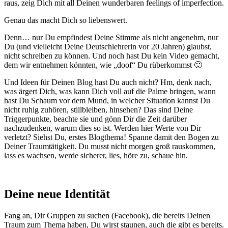
raus, zeig Dich mit all Deinen wunderbaren feelings of imperfection.
Genau das macht Dich so liebenswert.
Denn… nur Du empfindest Deine Stimme als nicht angenehm, nur
Du (und vielleicht Deine Deutschlehrerin vor 20 Jahren) glaubst,
nicht schreiben zu können. Und noch hast Du kein Video gemacht,
dem wir entnehmen könnten, wie „doof“ Du rüberkommst 🙂
Und Ideen für Deinen Blog hast Du auch nicht? Hm, denk nach,
was ärgert Dich, was kann Dich voll auf die Palme bringen, wann
hast Du Schaum vor dem Mund, in welcher Situation kannst Du
nicht ruhig zuhören, stillbleiben, hinsehen? Das sind Deine
Triggerpunkte, beachte sie und gönn Dir die Zeit darüber
nachzudenken, warum dies so ist. Werden hier Werte von Dir
verletzt? Siehst Du, erstes Blogthema! Spanne damit den Bogen zu
Deiner Traumtätigkeit. Du musst nicht morgen groß rauskommen,
lass es wachsen, werde sicherer, lies, höre zu, schaue hin.
Deine neue Identität
Fang an, Dir Gruppen zu suchen (Facebook), die bereits Deinen
Traum zum Thema haben, Du wirst staunen, auch die gibt es bereits.