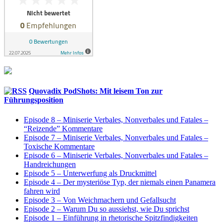
Quovadix PodShots: Mit leisem Ton zur
Führungsposition
Episode 8 – Miniserie Verbales, Nonverbales und Fatales –
“Reizende” Kommentare
Episode 7 – Miniserie Verbales, Nonverbales und Fatales –
Toxische Kommentare
Episode 6 – Miniserie Verbales, Nonverbales und Fatales –
Handreichungen
Episode 5 – Unterwerfung als Druckmittel
Episode 4 – Der mysteriöse Typ, der niemals einen Panamera
fahren wird
Episode 3 – Von Weichmachern und Gefallsucht
Episode 2 – Warum Du so aussiehst, wie Du sprichst
Episode 1 – Einführung in rhetorische Spitzfindigkeiten