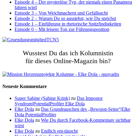
Episode 4 – Der mysteriöse Typ, der niemals einen Panamera
fahren wird
Episode 3 – Von Weichmachern und Gefallsucht
Episode 2 – Warum Du so aussiehst, wie Du sprichst
Episode 1 – Einführung in rhetorische Spitzfindigkeiten
Episode 0 – Mit leisem Ton zur Führungsposition
Wusstest Du das ich Kolumnistin
für dieses Online-Magazin bin?
Neueste Kommentare
Super Sabine (Sabine Krink)
zu
Das Impostor
Syndrom|PotentialProfiler Elke Dola
Elke Dola
zu
Das Grundrauschen des „Bewusst-Seins“|Elke
Dola PotentialProfiler
Elke Dola
zu
Wie Du durch Facebook-Kommentare sichtbar
wirst
Elke Dola
zu
Endlich ent-täuscht