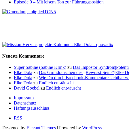
Episode 0 – Mit leisem Ton zur Führungsposition
Neueste Kommentare
Super Sabine (Sabine Krink)
zu
Das Impostor Syndrom|Potentia
Elke Dola
zu
Das Grundrauschen des „Bewusst-Seins“|Elke Dol
Elke Dola
zu
Wie Du durch Facebook-Kommentare sichtbar wi
Elke Dola
zu
Endlich ent-täuscht
David Goebel
zu
Endlich ent-täuscht
Impressum
Datenschutz
Haftungsausschluss
RSS
Designed by
Elegant Themes
| Powered by
WordPress