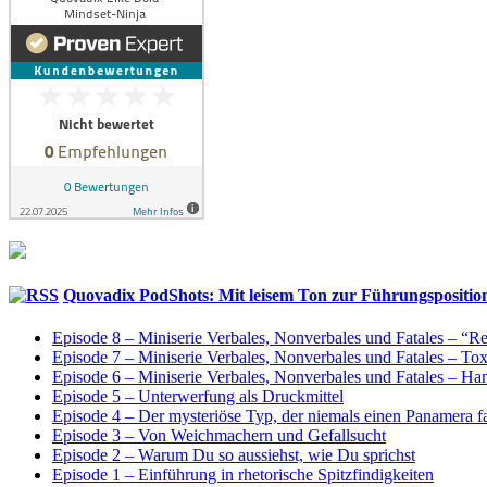
Quovadix PodShots: Mit leisem Ton zur Führungspositio
Episode 8 – Miniserie Verbales, Nonverbales und Fatales – “
Episode 7 – Miniserie Verbales, Nonverbales und Fatales – T
Episode 6 – Miniserie Verbales, Nonverbales und Fatales – H
Episode 5 – Unterwerfung als Druckmittel
Episode 4 – Der mysteriöse Typ, der niemals einen Panamera f
Episode 3 – Von Weichmachern und Gefallsucht
Episode 2 – Warum Du so aussiehst, wie Du sprichst
Episode 1 – Einführung in rhetorische Spitzfindigkeiten