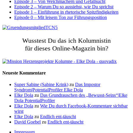
Episode 3 – Von Weichmachern und Gefallsucht
Episode 2 – Warum Du so aussiehst, wie Du sprichst
Episode 1 – Einführung in rhetorische Spitzfindigkeiten
Episode 0 – Mit leisem Ton zur Führungsposition
Wusstest Du das ich Kolumnistin
für dieses Online-Magazin bin?
Neueste Kommentare
Super Sabine (Sabine Krink)
zu
Das Impostor
Syndrom|PotentialProfiler Elke Dola
Elke Dola
zu
Das Grundrauschen des „Bewusst-Seins“|Elke
Dola PotentialProfiler
Elke Dola
zu
Wie Du durch Facebook-Kommentare sichtbar
wirst
Elke Dola
zu
Endlich ent-täuscht
David Goebel
zu
Endlich ent-täuscht
Impressum