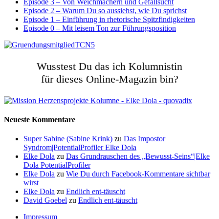
Episode 3 – Von Weichmachern und Gefallsucht
Episode 2 – Warum Du so aussiehst, wie Du sprichst
Episode 1 – Einführung in rhetorische Spitzfindigkeiten
Episode 0 – Mit leisem Ton zur Führungsposition
Wusstest Du das ich Kolumnistin
für dieses Online-Magazin bin?
Neueste Kommentare
Super Sabine (Sabine Krink)
zu
Das Impostor
Syndrom|PotentialProfiler Elke Dola
Elke Dola
zu
Das Grundrauschen des „Bewusst-Seins“|Elke
Dola PotentialProfiler
Elke Dola
zu
Wie Du durch Facebook-Kommentare sichtbar
wirst
Elke Dola
zu
Endlich ent-täuscht
David Goebel
zu
Endlich ent-täuscht
Impressum