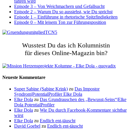
fahren wird
Episode 3 – Von Weichmachern und Gefallsucht
Episode 2 – Warum Du so aussiehst, wie Du sprichst
Episode 1 – Einführung in rhetorische Spitzfindigkeiten
Episode 0 – Mit leisem Ton zur Führungsposition
Wusstest Du das ich Kolumnistin
für dieses Online-Magazin bin?
Neueste Kommentare
Super Sabine (Sabine Krink)
zu
Das Impostor
Syndrom|PotentialProfiler Elke Dola
Elke Dola
zu
Das Grundrauschen des „Bewusst-Seins“|Elke
Dola PotentialProfiler
Elke Dola
zu
Wie Du durch Facebook-Kommentare sichtbar
wirst
Elke Dola
zu
Endlich ent-täuscht
David Goebel
zu
Endlich ent-täuscht