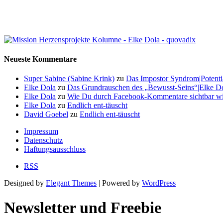
Neueste Kommentare
Super Sabine (Sabine Krink)
zu
Das Impostor Syndrom|Potentia
Elke Dola
zu
Das Grundrauschen des „Bewusst-Seins“|Elke Dol
Elke Dola
zu
Wie Du durch Facebook-Kommentare sichtbar wi
Elke Dola
zu
Endlich ent-täuscht
David Goebel
zu
Endlich ent-täuscht
Impressum
Datenschutz
Haftungsausschluss
RSS
Designed by
Elegant Themes
| Powered by
WordPress
Newsletter und Freebie