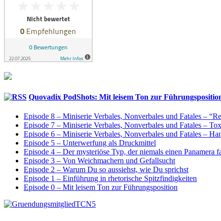
Quovadix PodShots: Mit leisem Ton zur Führungspositio
Episode 8 – Miniserie Verbales, Nonverbales und Fatales – “
Episode 7 – Miniserie Verbales, Nonverbales und Fatales – T
Episode 6 – Miniserie Verbales, Nonverbales und Fatales – H
Episode 5 – Unterwerfung als Druckmittel
Episode 4 – Der mysteriöse Typ, der niemals einen Panamera f
Episode 3 – Von Weichmachern und Gefallsucht
Episode 2 – Warum Du so aussiehst, wie Du sprichst
Episode 1 – Einführung in rhetorische Spitzfindigkeiten
Episode 0 – Mit leisem Ton zur Führungsposition