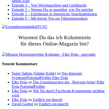
fahren wird
Episode 3 – Von Weichmachern und Gefallsucht
Episode 2 – Warum Du so aussiehst, wie Du sprichst
Episode 1 – Einführung in rhetorische Spitzfindigkeiten
Episode 0 – Mit leisem Ton zur Führungsposition
Wusstest Du das ich Kolumnistin
für dieses Online-Magazin bin?
Neueste Kommentare
Super Sabine (Sabine Krink)
zu
Das Impostor
Syndrom|PotentialProfiler Elke Dola
Elke Dola
zu
Das Grundrauschen des „Bewusst-Seins“|Elke
Dola PotentialProfiler
Elke Dola
zu
Wie Du durch Facebook-Kommentare sichtbar
wirst
Elke Dola
zu
Endlich ent-täuscht
David Goebel
zu
Endlich ent-täuscht