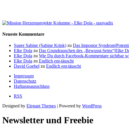
Neueste Kommentare
Super Sabine (Sabine Krink)
zu
Das Impostor Syndrom|Potentia
Elke Dola
zu
Das Grundrauschen des „Bewusst-Seins“|Elke Dol
Elke Dola
zu
Wie Du durch Facebook-Kommentare sichtbar wi
Elke Dola
zu
Endlich ent-täuscht
David Goebel
zu
Endlich ent-täuscht
Impressum
Datenschutz
Haftungsausschluss
RSS
Designed by
Elegant Themes
| Powered by
WordPress
Newsletter und Freebie