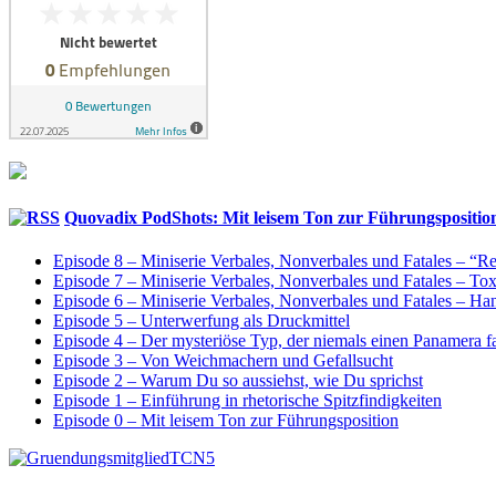
Quovadix PodShots: Mit leisem Ton zur Führungspositio
Episode 8 – Miniserie Verbales, Nonverbales und Fatales – “
Episode 7 – Miniserie Verbales, Nonverbales und Fatales – T
Episode 6 – Miniserie Verbales, Nonverbales und Fatales – H
Episode 5 – Unterwerfung als Druckmittel
Episode 4 – Der mysteriöse Typ, der niemals einen Panamera f
Episode 3 – Von Weichmachern und Gefallsucht
Episode 2 – Warum Du so aussiehst, wie Du sprichst
Episode 1 – Einführung in rhetorische Spitzfindigkeiten
Episode 0 – Mit leisem Ton zur Führungsposition