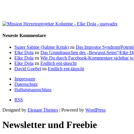
Neueste Kommentare
Super Sabine (Sabine Krink)
zu
Das Impostor Syndrom|Potentia
Elke Dola
zu
Das Grundrauschen des „Bewusst-Seins“|Elke Dol
Elke Dola
zu
Wie Du durch Facebook-Kommentare sichtbar wi
Elke Dola
zu
Endlich ent-täuscht
David Goebel
zu
Endlich ent-täuscht
Impressum
Datenschutz
Haftungsausschluss
RSS
Designed by
Elegant Themes
| Powered by
WordPress
Newsletter und Freebie