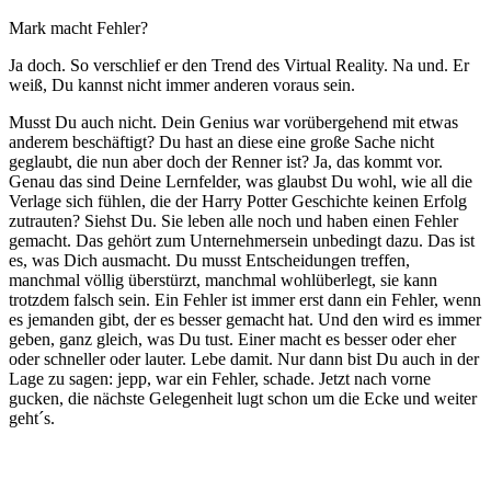
Mark macht Fehler?
Ja doch. So verschlief er den Trend des Virtual Reality. Na und. Er
weiß, Du kannst nicht immer anderen voraus sein.
Musst Du auch nicht. Dein Genius war vorübergehend mit etwas
anderem beschäftigt? Du hast an diese eine große Sache nicht
geglaubt, die nun aber doch der Renner ist? Ja, das kommt vor.
Genau das sind Deine Lernfelder, was glaubst Du wohl, wie all die
Verlage sich fühlen, die der Harry Potter Geschichte keinen Erfolg
zutrauten? Siehst Du. Sie leben alle noch und haben einen Fehler
gemacht. Das gehört zum Unternehmersein unbedingt dazu. Das ist
es, was Dich ausmacht. Du musst Entscheidungen treffen,
manchmal völlig überstürzt, manchmal wohlüberlegt, sie kann
trotzdem falsch sein. Ein Fehler ist immer erst dann ein Fehler, wenn
es jemanden gibt, der es besser gemacht hat. Und den wird es immer
geben, ganz gleich, was Du tust. Einer macht es besser oder eher
oder schneller oder lauter. Lebe damit. Nur dann bist Du auch in der
Lage zu sagen: jepp, war ein Fehler, schade. Jetzt nach vorne
gucken, die nächste Gelegenheit lugt schon um die Ecke und weiter
geht´s.