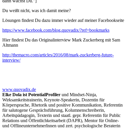
dann wächst Du.”]
Du weißt nicht, was ich damit meine?
Lösungen findest Du dazu immer wieder auf meiner Facebookseite
https://www.facebook.com/blog.quovadix/?ref=bookmarks
Hier findest Du das Originalinterview Mark Zuckerberg mit Sam
Altmann
http://themacro.com/articles/2016/08/mark-zuckerberg-future-
interview/
www.quovadix.de
Elke Dola ist PotentialProfiler
und Mindset-Ninja,
Wirksamkeitstrainerin, Keynote-Speakerin, Dozentin für
Körpersprache, Rhetorik und positive Kommunikation, Referentin
für salutogene Gesprächsführung, Kolumnenschreiberin,
Arbeitspädagogin, Texterin und staatl. gepr. Referentin für Public
Relations und Öffentlichkeitsarbeit (DAPR), Mentor für Online-
und OfflineunternehmerInnen und zert. psychologische Beraterin