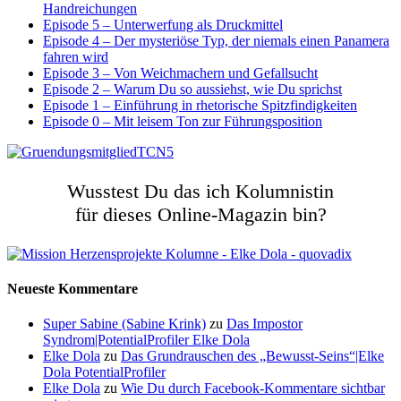
Handreichungen
Episode 5 – Unterwerfung als Druckmittel
Episode 4 – Der mysteriöse Typ, der niemals einen Panamera
fahren wird
Episode 3 – Von Weichmachern und Gefallsucht
Episode 2 – Warum Du so aussiehst, wie Du sprichst
Episode 1 – Einführung in rhetorische Spitzfindigkeiten
Episode 0 – Mit leisem Ton zur Führungsposition
Wusstest Du das ich Kolumnistin
für dieses Online-Magazin bin?
Neueste Kommentare
Super Sabine (Sabine Krink)
zu
Das Impostor
Syndrom|PotentialProfiler Elke Dola
Elke Dola
zu
Das Grundrauschen des „Bewusst-Seins“|Elke
Dola PotentialProfiler
Elke Dola
zu
Wie Du durch Facebook-Kommentare sichtbar