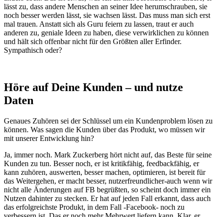
lässt zu, dass andere Menschen an seiner Idee herumschrauben, sie
noch besser werden lässt, sie wachsen lässt. Das muss man sich erst
mal trauen. Anstatt sich als Guru feiern zu lassen, traut er auch
anderen zu, geniale Ideen zu haben, diese verwirklichen zu können
und hält sich offenbar nicht für den Größten aller Erfinder.
Sympathisch oder?
Höre auf Deine Kunden – und nutze
Daten
Genaues Zuhören sei der Schlüssel um ein Kundenproblem lösen zu
können. Was sagen die Kunden über das Produkt, wo müssen wir
mit unserer Entwicklung hin?
Ja, immer noch. Mark Zuckerberg hört nicht auf, das Beste für seine
Kunden zu tun. Besser noch, er ist kritikfähig, feedbackfähig, er
kann zuhören, auswerten, besser machen, optimieren, ist bereit für
das Weitergehen, er macht besser, nutzerfreundlicher-auch wenn wir
nicht alle Änderungen auf FB begrüßten, so scheint doch immer ein
Nutzen dahinter zu stecken. Er hat auf jeden Fall erkannt, dass auch
das erfolgreichste Produkt, in dem Fall -Facebook- noch zu
verbessern ist. Das er noch mehr Mehrwert liefern kann. Klar, er