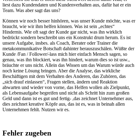
liest dazu Kundendaten und Kundenverhalten aus, dafür hat er ein
Team. Was aber sagt das uns?
Können wir noch besser hinhören, was unser Kunde möchte, was er
braucht, wie wir ihm helfen können. Was ist sein „echtes“
Hindernis. Wie oft sagt der Kunde gar nicht, was ihn wirklich
bedrückt sondern beschreibt uns ein Konstrukt drum herum. Es ist
unsere Aufgabe, insbes. als Coach, Berater oder Trainer die
metakommunikative Botschaft dahinter herauszuschälen. Wüßte der
Kunde /Fan / Follower/-lass mich hier einfach Mensch sagen, so
genau, was ihn blockiert, was ihn hindert, warum dies so ist usw.,
bräuchte er uns nicht. Allein das Wissen um das Warum würde auch
noch keine Lösung bringen. Aber die Analyse, das wirkliche
Beschäftigen mit dem Verhalten des Anderen, das Zuhören, das
„sich drauf einlassen“, Fragen stellen, ändern und Reaktion
abwarten und wieder von vorne, das Helfen wollen als Zielpunkt,
als Lebensaufgabe begreifen und nicht als Schritt hin zum großen
Geld und dann ist es gut und fertig- ,das zeichnet Unternehmer aus,
dies zeichnet kreative Köpfe aus, das ist es, was in beinah allen
Unternehmen fehlt. Nutzen wir es.
Fehler zugeben