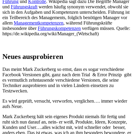
Führung
und
Kontrolle
. Wikipedia sagt dazu Die Begriffe Manager
und
Führungskraft
werden häufig synonym verwendet, obwohl sie
sich in den Aufgaben und Kompetenzen unterscheiden. Führung ist
ein Teilbereich des Managements, folglich benötigen Manager vor
allem
Managementkompetenzen
, während Führungskräfte
insbesondere über
Führungskompetenzen
verfügen müssen. Quelle:
https://de.wikipedia.org/wiki/Manager_(Wirtschaft)
Neues ausprobieren
Das meint Mark Zuckerberg so ernst, dass es sogar verschiedene
Facebook Versionen gibt, ganz nach dem Trial & Error Prinzip gibt
es vermutlich zehntausende verschiedene Versionen, die seine
Techniker ausprobieren und in vielen Ländern einsetzen zu
Testzwecken.
Es wird geprüft, versucht, verworfen, verglichen…. immer wieder
aufs Neue.
Mark Zuckerberg hält sein eigenes Produkt niemals für fertig und
ruht sich nun darauf an, nein- er weiß, Produkte, Ideen, Konzepte,
Kunden und User….alles wächst mit, wird schneller oder besser,
anders eben. Das ist etwas, was ich an ihm besonders bewundere, er