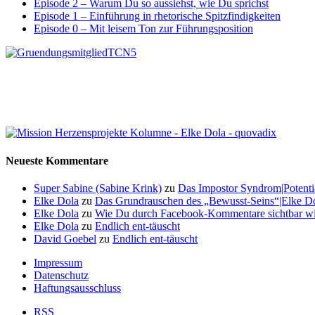
Episode 2 – Warum Du so aussiehst, wie Du sprichst
Episode 1 – Einführung in rhetorische Spitzfindigkeiten
Episode 0 – Mit leisem Ton zur Führungsposition
Neueste Kommentare
Super Sabine (Sabine Krink)
zu
Das Impostor Syndrom|Potentia
Elke Dola
zu
Das Grundrauschen des „Bewusst-Seins“|Elke Dol
Elke Dola
zu
Wie Du durch Facebook-Kommentare sichtbar wi
Elke Dola
zu
Endlich ent-täuscht
David Goebel
zu
Endlich ent-täuscht
Impressum
Datenschutz
Haftungsausschluss
RSS