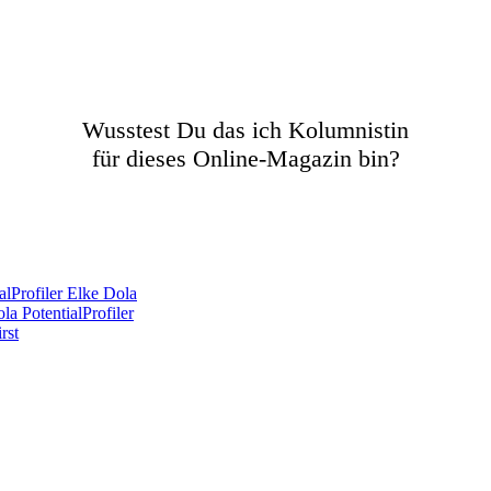
Wusstest Du das ich Kolumnistin
für dieses Online-Magazin bin?
lProfiler Elke Dola
a PotentialProfiler
rst