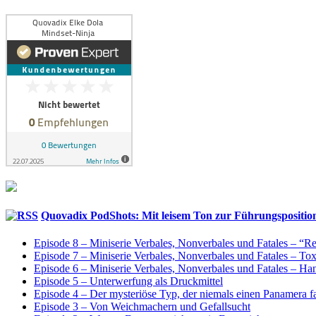
Quovadix PodShots: Mit leisem Ton zur Führungspositio
Episode 8 – Miniserie Verbales, Nonverbales und Fatales – “
Episode 7 – Miniserie Verbales, Nonverbales und Fatales – T
Episode 6 – Miniserie Verbales, Nonverbales und Fatales – H
Episode 5 – Unterwerfung als Druckmittel
Episode 4 – Der mysteriöse Typ, der niemals einen Panamera f
Episode 3 – Von Weichmachern und Gefallsucht