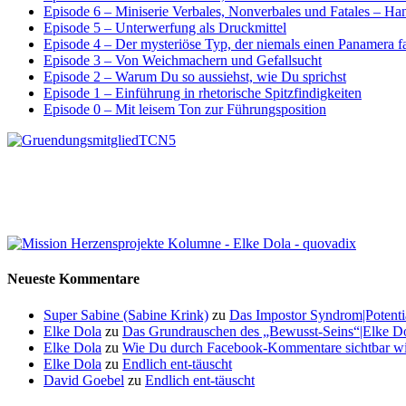
Episode 6 – Miniserie Verbales, Nonverbales und Fatales – H
Episode 5 – Unterwerfung als Druckmittel
Episode 4 – Der mysteriöse Typ, der niemals einen Panamera f
Episode 3 – Von Weichmachern und Gefallsucht
Episode 2 – Warum Du so aussiehst, wie Du sprichst
Episode 1 – Einführung in rhetorische Spitzfindigkeiten
Episode 0 – Mit leisem Ton zur Führungsposition
Neueste Kommentare
Super Sabine (Sabine Krink)
zu
Das Impostor Syndrom|Potentia
Elke Dola
zu
Das Grundrauschen des „Bewusst-Seins“|Elke Dol
Elke Dola
zu
Wie Du durch Facebook-Kommentare sichtbar wi
Elke Dola
zu
Endlich ent-täuscht
David Goebel
zu
Endlich ent-täuscht