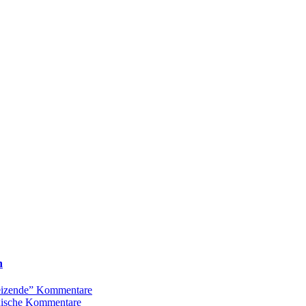
n
Reizende” Kommentare
oxische Kommentare