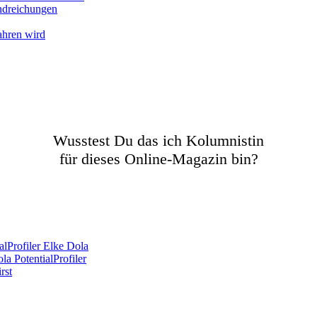
andreichungen
ahren wird
Wusstest Du das ich Kolumnistin
für dieses Online-Magazin bin?
lProfiler Elke Dola
a PotentialProfiler
rst